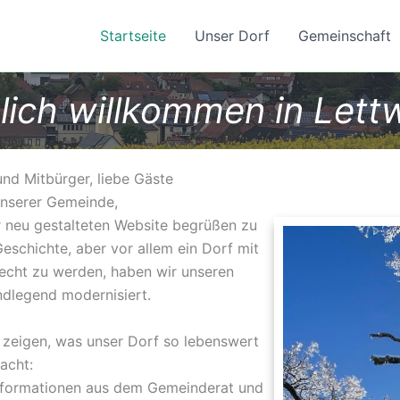
Startseite
Unser Dorf
Gemeinschaft
lich willkommen in Lettw
nd Mitbürger, liebe Gäste
nserer Gemeinde,
er neu gestalteten Website begrüßen zu
 Geschichte, aber vor allem ein Dorf mit
echt zu werden, haben wir unseren
undlegend modernisiert.
 zeigen, was unser Dorf so lebenswert
acht:
Informationen aus dem Gemeinderat und